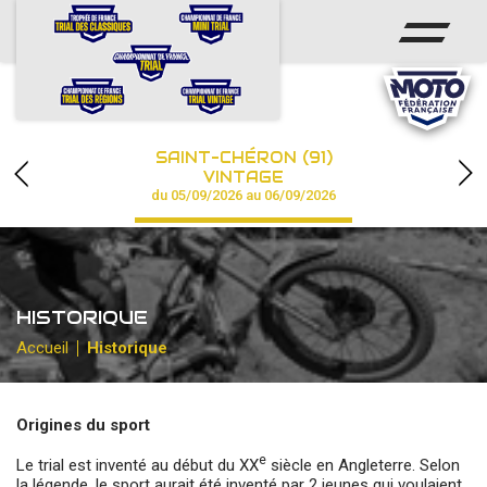
ACCUEIL
ACTUS
CALENDRIER
SAINT-CHÉRON (91)
CHAMPIONNAT
VINTAGE
du 05/09/2026 au 06/09/2026
RÉSULTATS
PHOTOS / VIDÉOS
HISTORIQUE
PARTENAIRES
Accueil
Historique
Origines du sport
e
Le trial est inventé au début du XX
siècle en Angleterre. Selon
la légende, le sport aurait été inventé par 2 jeunes qui voulaient