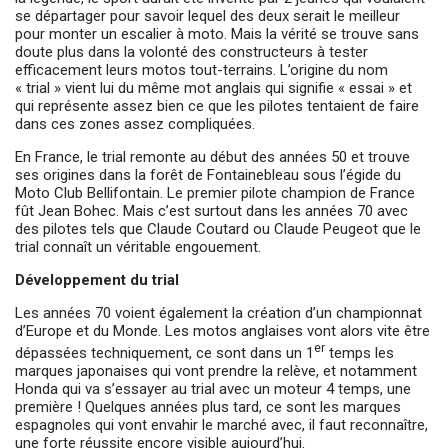
se départager pour savoir lequel des deux serait le meilleur
pour monter un escalier à moto. Mais la vérité se trouve sans
doute plus dans la volonté des constructeurs à tester
efficacement leurs motos tout-terrains. L’origine du nom
« trial » vient lui du même mot anglais qui signifie « essai » et
qui représente assez bien ce que les pilotes tentaient de faire
dans ces zones assez compliquées.
En France, le trial remonte au début des années 50 et trouve
ses origines dans la forêt de Fontainebleau sous l’égide du
Moto Club Bellifontain. Le premier pilote champion de France
fût Jean Bohec. Mais c’est surtout dans les années 70 avec
des pilotes tels que Claude Coutard ou Claude Peugeot que le
trial connaît un véritable engouement.
Développement du trial
Les années 70 voient également la création d’un championnat
d’Europe et du Monde. Les motos anglaises vont alors vite être
er
dépassées techniquement, ce sont dans un 1
temps les
marques japonaises qui vont prendre la relève, et notamment
Honda qui va s’essayer au trial avec un moteur 4 temps, une
première ! Quelques années plus tard, ce sont les marques
espagnoles qui vont envahir le marché avec, il faut reconnaître,
une forte réussite encore visible aujourd’hui.