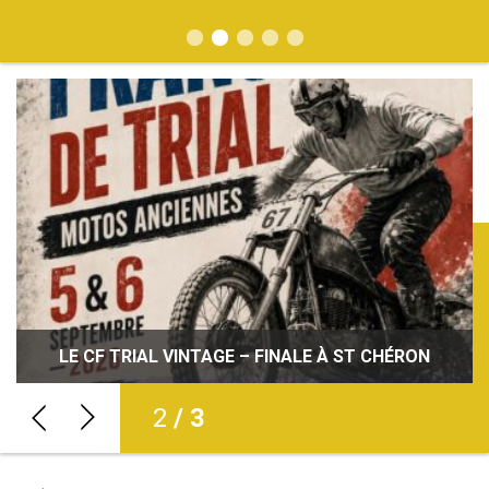
JOURNÉES DÉCOUVERTE DE LA MOTO : INITIEZ-
VOUS À LA PRATIQUE DE LA MOTO PARTOUT EN
LE CF TRIAL VINTAGE – FINALE À ST CHÉRON
CARNET NOIR : BRUNO ALBERO
FRANCE !
2
/ 3