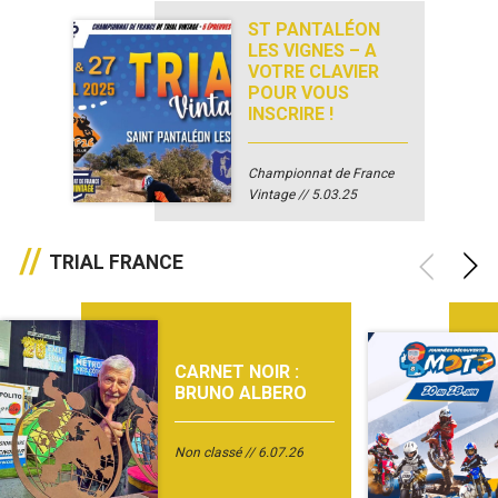
ST PANTALÉON
LES VIGNES – A
VOTRE CLAVIER
POUR VOUS
INSCRIRE !
Championnat de France
Vintage
5.03.25
TRIAL FRANCE
CARNET NOIR :
BRUNO ALBERO
Non classé
6.07.26