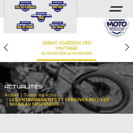
ACCUEIL
ACTUS
CALENDRIER
SAINT-CHÉRON (91)
CHAMPIONNAT
VINTAGE
du 05/09/2026 au 06/09/2026
RÉSULTATS
PHOTOS / VIDÉOS
ACTUALITÉS
PARTENAIRES
Accueil
Toutes les actus
LES ENTRAÎNEMENTS ET ÉPREUVES MOTO DE
NOUVEAU SUSPENDUS