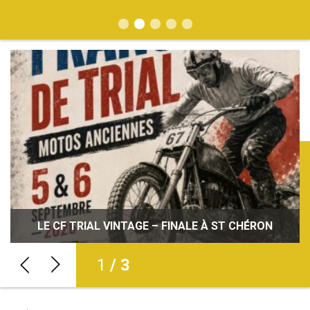
JOURNÉES DÉCOUVERTE DE LA MOTO : INITIEZ-
VOUS À LA PRATIQUE DE LA MOTO PARTOUT EN
LE CF TRIAL VINTAGE – FINALE À ST CHÉRON
CARNET NOIR : BRUNO ALBERO
FRANCE !
2
/ 3