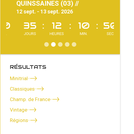
QUINSSAINES (03) //
QUINSS
12 sept. - 13 sept. 2026
12 sept.
35
12
10
49
35
RÉSULTATS
Minitrial
Classiques
Champ. de France
Vintage
Régions