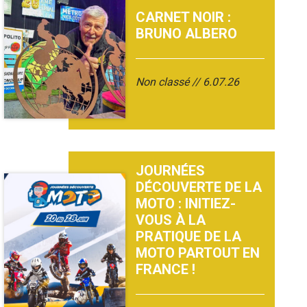
CARNET NOIR :
BRUNO ALBERO
Non classé
6.07.26
JOURNÉES
DÉCOUVERTE DE LA
MOTO : INITIEZ-
VOUS À LA
PRATIQUE DE LA
MOTO PARTOUT EN
FRANCE !