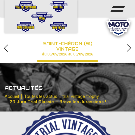
ACCUEIL
ACTUS
CALENDRIER
SAINT-CHÉRON (91)
CHAMPIONNAT
VINTAGE
du 05/09/2026 au 06/09/2026
RÉSULTATS
PHOTOS / VIDÉOS
ACTUALITÉS
PARTENAIRES
Accueil
Toutes les actus
trial vintage trophy
2D Jura Trial Classic – Bravo les Jurassiens !