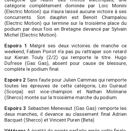
catégorie complètement dominée par Loic Monini
(Electric Motion) qui n’aura laissé aucune victoire à ses
concurrents. Son dauphin est Benoit Champalou
(Electric Motion) qui termine sur la troisième place du
podium par deux fois en Bretagne devancé par Sylvain
Michel (Electric Motion).
Espoirs 1
Malgré ses deux victoires de manche ce
weekend, Fabien Poirot n’a pas pu rattraper son retard
sur Kieran Touly (2/2) qui remporte le titre. Hugo
Dufrese (Gas Gas), absent pour cause de blessure,
complète le podium final.
Espoirs 2
Sans faute pour Julien Cammas qui remporte
toutes les épreuves de cette catégorie, Léo Guiraud
(Scorpa) est vice-champion et Nathan Molinarie
(Sherco) monte sur la troisième marche du podium.
Espoirs 3
Sebastien Menevaut (Gas Gas) remporte les
deux manches, il devance au classement final Adrien
Bacquet (Sherco) et Vincent Puren (Beta)
Vétérans
A égalité de points parfaite après cette finale,