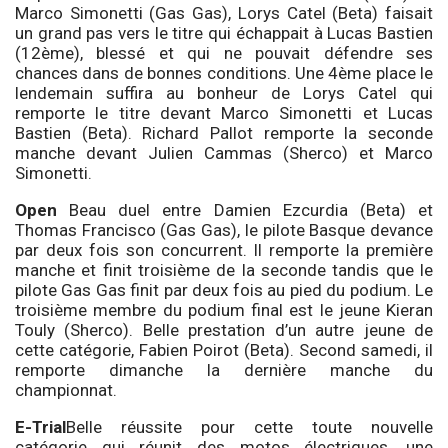
Marco Simonetti (Gas Gas), Lorys Catel (Beta) faisait
un grand pas vers le titre qui échappait à Lucas Bastien
(12ème), blessé et qui ne pouvait défendre ses
chances dans de bonnes conditions. Une 4ème place le
lendemain suffira au bonheur de Lorys Catel qui
remporte le titre devant Marco Simonetti et Lucas
Bastien (Beta). Richard Pallot remporte la seconde
manche devant Julien Cammas (Sherco) et Marco
Simonetti.
Open
Beau duel entre Damien Ezcurdia (Beta) et
Thomas Francisco (Gas Gas), le pilote Basque devance
par deux fois son concurrent. Il remporte la première
manche et finit troisième de la seconde tandis que le
pilote Gas Gas finit par deux fois au pied du podium. Le
troisième membre du podium final est le jeune Kieran
Touly (Sherco). Belle prestation d’un autre jeune de
cette catégorie, Fabien Poirot (Beta). Second samedi, il
remporte dimanche la dernière manche du
championnat.
E-Trial
Belle réussite pour cette toute nouvelle
catégorie qui réunit des motos électriques, une