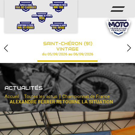
ACCUEIL
ACTUS
CALENDRIER
SAINT-CHÉRON (91)
CHAMPIONNAT
VINTAGE
du 05/09/2026 au 06/09/2026
RÉSULTATS
PHOTOS / VIDÉOS
ACTUALITÉS
PARTENAIRES
Accueil
Toutes les actus
Championnat de France
ALEXANDRE FERRER RETOURNE LA SITUATION