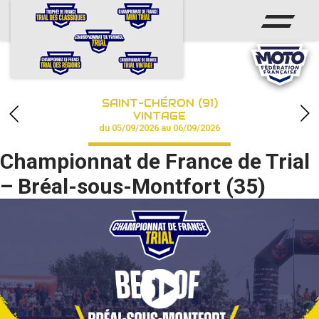
ACCUEIL
ACTUS
CALENDRIER
SAINT-CHÉRON (91)
CHAMPIONNAT
VINTAGE
du 05/09/2026 au 06/09/2026
RÉSULTATS
Championnat de France de Trial
PHOTOS / VIDÉOS
– Bréal-sous-Montfort (35)
PARTENAIRES