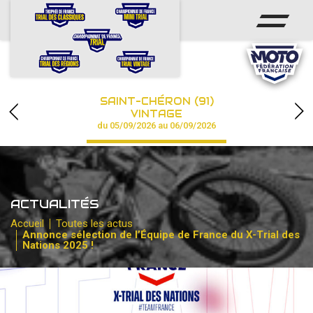
ACCUEIL
ACTUS
CALENDRIER
SAINT-CHÉRON (91)
CHAMPIONNAT
VINTAGE
du 05/09/2026 au 06/09/2026
RÉSULTATS
PHOTOS / VIDÉOS
ACTUALITÉS
PARTENAIRES
Accueil
Toutes les actus
Annonce sélection de l’Équipe de France du X-Trial des
Nations 2025 !