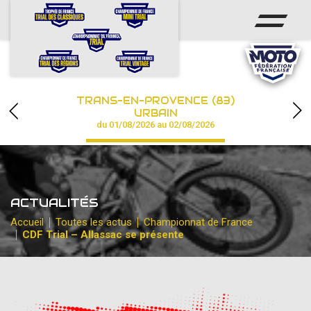
ACCUEIL
ACTUS
CALENDRIER
TRANS-EN-PROVENCE (83)
CHAMPIONNAT
URBAIN
du 01/08/2026 au 02/08/2026
RÉSULTATS
PHOTOS / VIDÉOS
ACTUALITÉS
PARTENAIRES
Accueil
Toutes les actus
Championnat de France
CDF Trial – Allassac se présente