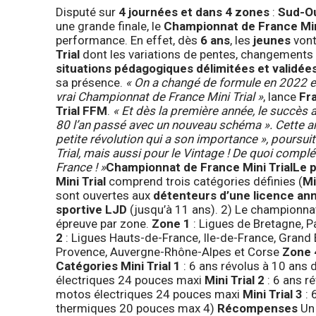
Disputé sur
4 journées et dans 4 zones
:
Sud-Ou
une grande finale, le
Championnat de France Min
performance. En effet, dès
6 ans
, les
jeunes
vont
Trial
dont les variations de pentes, changements 
situations pédagogiques délimitées et validée
sa présence.
« On a changé de formule en 2022 e
vrai Championnat de France Mini Trial »
, lance
Fr
Trial FFM
.
« Et dès la première année, le succès 
80 l’an passé avec un nouveau schéma ». Cette an
petite révolution qui a son importance », poursui
Trial, mais aussi pour le Vintage ! De quoi compl
France ! »
Championnat de France Mini Trial
Le p
Mini Trial
comprend trois catégories définies (
Mi
sont ouvertes aux
détenteurs d’une licence an
sportive LJD
(jusqu’à 11 ans). 2) Le championn
épreuve par zone.
Zone 1
: Ligues de Bretagne, P
2
: Ligues Hauts-de-France, Ile-de-France, Gra
Provence, Auvergne-Rhône-Alpes et Corse
Zone 
Catégories
Mini Trial 1
: 6 ans révolus à 10 ans
électriques 24 pouces maxi
Mini Trial 2
: 6 ans r
motos électriques 24 pouces maxi
Mini Trial 3
: 
thermiques 20 pouces max 4)
Récompenses
Un 