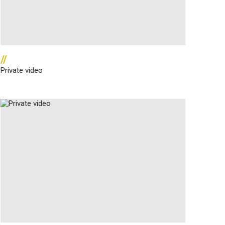
//
Private video