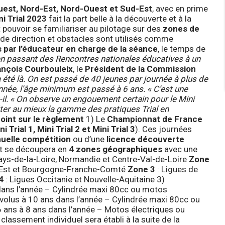
est, Nord-Est, Nord-Ouest et Sud-Est
, avec en prime
i Trial 2023
fait la part belle à la découverte et à la
 pouvoir se familiariser au pilotage sur des
zones de
de direction et obstacles sont utilisés comme
s par l’éducateur en charge de la séance
, le temps de
n passant des Rencontres nationales éducatives à un
ançois Courbouleix
, le
Président de la Commission
a été là. On est passé de 40 jeunes par journée à plus de
née, l’âge minimum est passé à 6 ans. « C’est une
t-il. « On observe un engouement certain pour le Mini
éter au mieux la gamme des pratiques Trial en
oint sur le règlement
1) Le
Championnat de France
ni Trial 1, Mini Trial 2 et Mini Trial 3
). Ces journées
nuelle compétition
ou d’une
licence découverte
at se découpera en
4 zones géographiques
avec une
ays-de-la-Loire, Normandie et Centre-Val-de-Loire
Zone
nd Est et Bourgogne-Franche-Comté
Zone 3
: Ligues de
4
: Ligues Occitanie et Nouvelle-Aquitaine 3)
 dans l’année – Cylindrée maxi 80cc ou motos
évolus à 10 ans dans l’année – Cylindrée maxi 80cc ou
6 ans à 8 ans dans l’année – Motos électriques ou
classement individuel sera établi à la suite de la