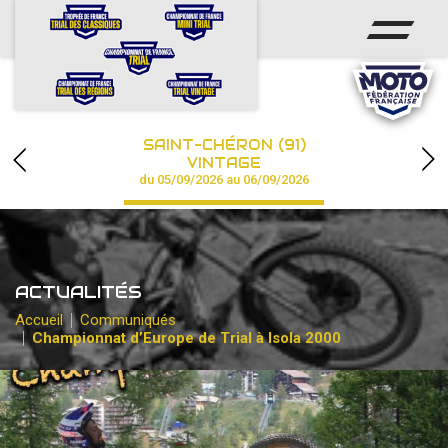
ACCUEIL
ACTUS
CALENDRIER
SAINT-CHÉRON (91)
CHAMPIONNAT
VINTAGE
du 05/09/2026 au 06/09/2026
RÉSULTATS
PHOTOS / VIDÉOS
ACTUALITÉS
PARTENAIRES
Accueil
Communiqués
Championnat d’Europe de Trial à Isola 2000