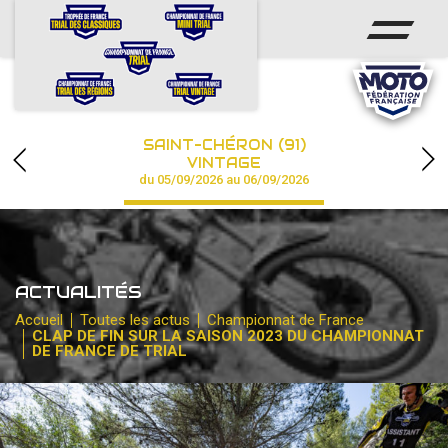
ACCUEIL
ACTUS
CALENDRIER
SAINT-CHÉRON (91)
CHAMPIONNAT
VINTAGE
du 05/09/2026 au 06/09/2026
RÉSULTATS
PHOTOS / VIDÉOS
ACTUALITÉS
PARTENAIRES
Accueil
Toutes les actus
Championnat de France
CLAP DE FIN SUR LA SAISON 2023 DU CHAMPIONNAT
DE FRANCE DE TRIAL