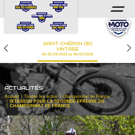
ACCUEIL
ACTUS
CALENDRIER
SAINT-CHÉRON (91)
CHAMPIONNAT
VINTAGE
du 05/09/2026 au 06/09/2026
RÉSULTATS
PHOTOS / VIDÉOS
ACTUALITÉS
PARTENAIRES
Accueil
Toutes les actus
Championnat de France
IXTASSOU POUR LA SECONDE EPREUVE DU
CHAMPIONNAT DE FRANCE