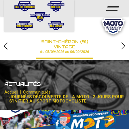
ACCUEIL
ACTUS
CALENDRIER
SAINT-CHÉRON (91)
CHAMPIONNAT
VINTAGE
du 05/09/2026 au 06/09/2026
RÉSULTATS
PHOTOS / VIDÉOS
ACTUALITÉS
PARTENAIRES
Accueil
Communiqués
JOURNÉES DÉCOUVERTE DE LA MOTO : 2 JOURS POUR
S’INITIER AU SPORT MOTOCYCLISTE