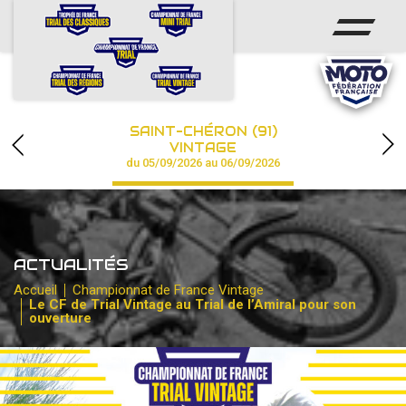
ACCUEIL
ACTUS
CALENDRIER
SAINT-CHÉRON (91)
CHAMPIONNAT
VINTAGE
du 05/09/2026 au 06/09/2026
RÉSULTATS
PHOTOS / VIDÉOS
ACTUALITÉS
PARTENAIRES
Accueil
Championnat de France Vintage
Le CF de Trial Vintage au Trial de l’Amiral pour son
ouverture