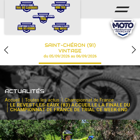
ACCUEIL
ACTUS
CALENDRIER
SAINT-CHÉRON (91)
CHAMPIONNAT
VINTAGE
du 05/09/2026 au 06/09/2026
RÉSULTATS
PHOTOS / VIDÉOS
ACTUALITÉS
PARTENAIRES
Accueil
Toutes les actus
Championnat de France
LE REVEST-LES-EAUX (83) ACCUEILLE LA FINALE DU
CHAMPIONNAT DE FRANCE DE TRIAL CE WEEK-END