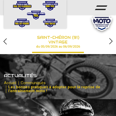
ACCUEIL
ACTUS
CALENDRIER
SAINT-CHÉRON (91)
CHAMPIONNAT
VINTAGE
du 05/09/2026 au 06/09/2026
RÉSULTATS
PHOTOS / VIDÉOS
ACTUALITÉS
PARTENAIRES
Accueil
Communiqués
Les bonnes pratiques à adopter pour la reprise de
l’entraînement moto !