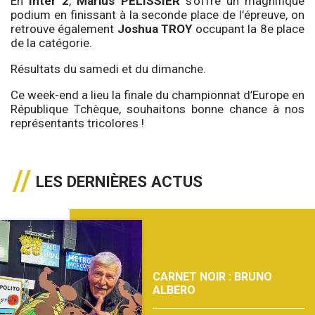
En
Inter 2
,
Marius PELISSIER
s’offre un magnifique
podium en finissant à la seconde place de l’épreuve, on
retrouve également
Joshua TROY
occupant la 8e place
de la catégorie.
Résultats du
samedi
et du
dimanche
.
Ce week-end a lieu la finale du championnat d’Europe en
République Tchèque, souhaitons bonne chance à nos
représentants tricolores !
LES DERNIÈRES ACTUS
CARNET NOIR : BRUNO
ALBERO