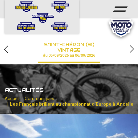
ACCUEIL
ACTUS
CALENDRIER
SAINT-CHÉRON (91)
CHAMPIONNAT
VINTAGE
du 05/09/2026 au 06/09/2026
RÉSULTATS
PHOTOS / VIDÉOS
ACTUALITÉS
PARTENAIRES
Accueil
Communiqués
Les Français brillent au championnat d’Europe à Ancelle