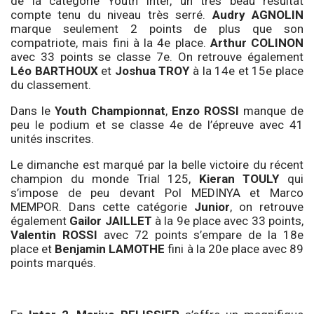
de la catégorie Youth Inter, un très beau résultat
compte tenu du niveau très serré.
Audry AGNOLIN
marque seulement 2 points de plus que son
compatriote, mais fini à la 4e place.
Arthur
COLINON
avec 33 points se classe 7e. On retrouve également
Léo
BARTHOUX
et
Joshua
TROY
à la 14e et 15e place
du classement.
Dans le
Youth
Championnat
,
Enzo
ROSSI
manque de
peu le podium et se classe 4e de l’épreuve avec 41
unités inscrites.
Le dimanche est marqué par la belle victoire du récent
champion du monde Trial 125,
Kieran TOULY
qui
s’impose de peu devant Pol MEDINYA et Marco
MEMPOR. Dans cette catégorie
Junior
, on retrouve
également
Gailor JAILLET
à la 9e place avec 33 points,
Valentin ROSSI
avec 72 points s’empare de la 18e
place et
Benjamin LAMOTHE
fini à la 20e place avec 89
points marqués.