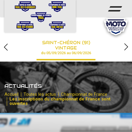
ACCUEIL
ACTUS
CALENDRIER
SAINT-CHÉRON (91)
CHAMPIONNAT
VINTAGE
du 05/09/2026 au 06/09/2026
RÉSULTATS
PHOTOS / VIDÉOS
ACTUALITÉS
PARTENAIRES
Accueil
Toutes les actus
Championnat de France
Les inscriptions du championnat de France sont
ouvertes