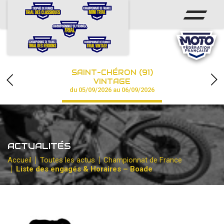
ACCUEIL
ACTUS
CALENDRIER
SAINT-CHÉRON (91)
CHAMPIONNAT
VINTAGE
du 05/09/2026 au 06/09/2026
RÉSULTATS
PHOTOS / VIDÉOS
ACTUALITÉS
PARTENAIRES
Accueil
Toutes les actus
Championnat de France
Liste des engagés & Horaires – Boade