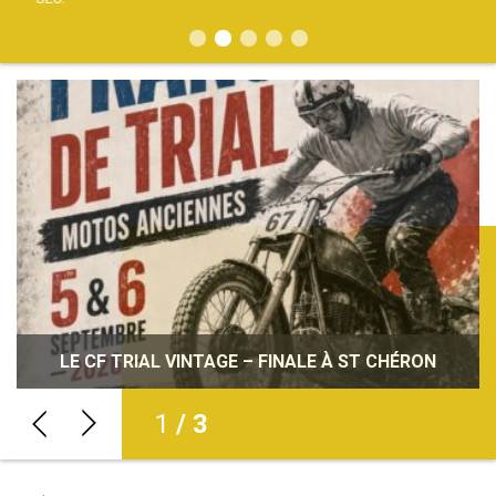
JOURNÉES DÉCOUVERTE DE LA MOTO : INITIEZ-
VOUS À LA PRATIQUE DE LA MOTO PARTOUT EN
LE CF TRIAL VINTAGE – FINALE À ST CHÉRON
CARNET NOIR : BRUNO ALBERO
FRANCE !
2
/ 3