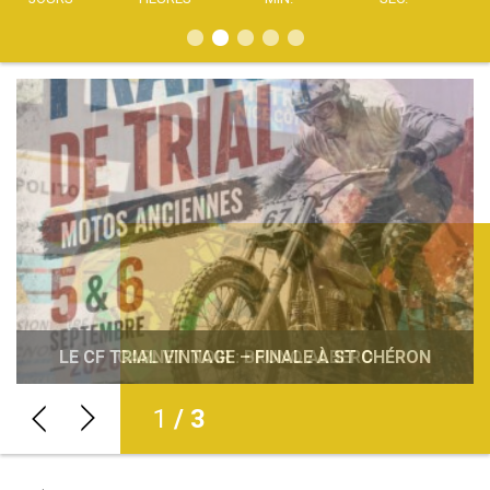
JOURNÉES DÉCOUVERTE DE LA MOTO : INITIEZ-
VOUS À LA PRATIQUE DE LA MOTO PARTOUT EN
LE CF TRIAL VINTAGE – FINALE À ST CHÉRON
CARNET NOIR : BRUNO ALBERO
FRANCE !
2
/ 3