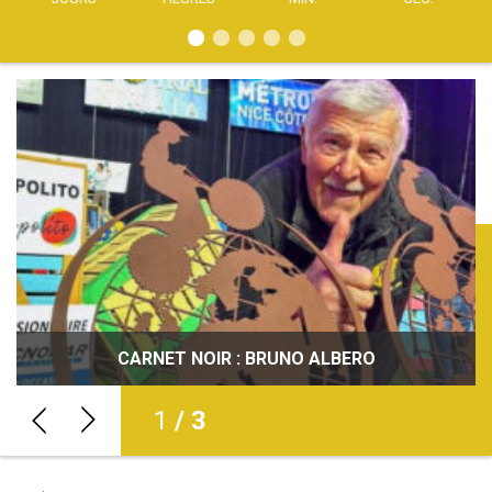
JOURNÉES DÉCOUVERTE DE LA MOTO : INITIEZ-
VOUS À LA PRATIQUE DE LA MOTO PARTOUT EN
LE CF TRIAL VINTAGE – FINALE À ST CHÉRON
CARNET NOIR : BRUNO ALBERO
FRANCE !
1
/ 3