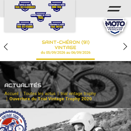
ACCUEIL
ACTUS
CALENDRIER
SAINT-CHÉRON (91)
CHAMPIONNAT
VINTAGE
du 05/09/2026 au 06/09/2026
RÉSULTATS
PHOTOS / VIDÉOS
ACTUALITÉS
PARTENAIRES
Accueil
Toutes les actus
trial vintage trophy
Ouverture du Trial Vintage Trophy 2020