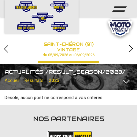
ACCUEIL
ACTUS
CALENDRIER
SAINT-CHÉRON (91)
CHAMPIONNAT
VINTAGE
du 05/09/2026 au 06/09/2026
RÉSULTATS
ACTUALITÉS /RESULT_SEASON/2023/
PHOTOS / VIDÉOS
Accueil
Résultats
2023
PARTENAIRES
Désolé, aucun post ne correspond à vos critères.
TOUTES
CHAMPIONNAT DE FRANCE
CHAMPIONNAT DE FRA
NOS PARTENAIRES