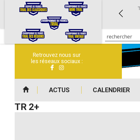
OUP (04)
4 JOURS DE LA CREUSE (23)
NTAGE
CLASSIQUES
6 au 28/06/2026
du 11/07/2026 au 14/07/2026
Retrouvez nous sur
les réseaux sociaux :
ACTUS
CALENDRIER
TR 2+