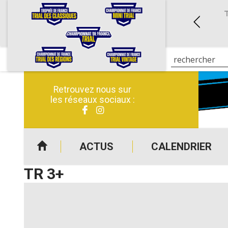
OUP (04)
4 JOURS DE LA CREUSE (23)
NTAGE
CLASSIQUES
6 au 28/06/2026
du 11/07/2026 au 14/07/2026
Retrouvez nous sur
les réseaux sociaux :
ACTUS
CALENDRIER
TR 3+