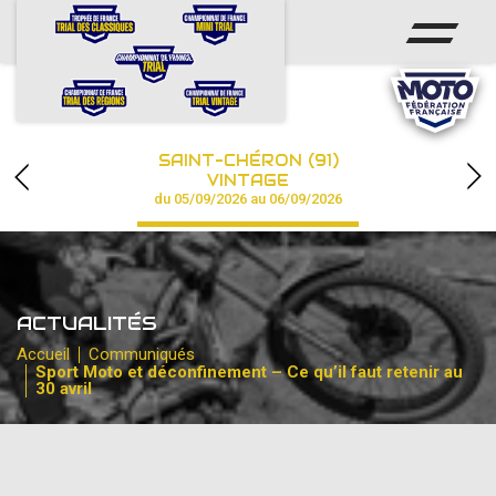
ACCUEIL
ACTUS
CALENDRIER
SAINT-CHÉRON (91)
CHAMPIONNAT
VINTAGE
du 05/09/2026 au 06/09/2026
RÉSULTATS
PHOTOS / VIDÉOS
ACTUALITÉS
PARTENAIRES
Accueil
Communiqués
Sport Moto et déconfinement – Ce qu’il faut retenir au
30 avril