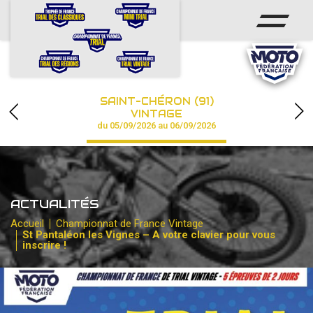
ACCUEIL
ACTUS
CALENDRIER
SAINT-CHÉRON (91)
CHAMPIONNAT
VINTAGE
du 05/09/2026 au 06/09/2026
RÉSULTATS
PHOTOS / VIDÉOS
ACTUALITÉS
PARTENAIRES
Accueil
Championnat de France Vintage
St Pantaléon les Vignes – A votre clavier pour vous
inscrire !