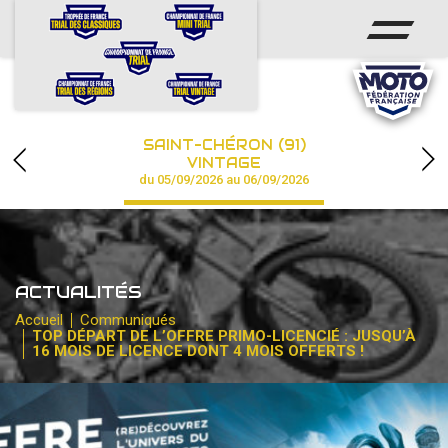
ACCUEIL
ACTUS
CALENDRIER
SAINT-CHÉRON (91)
CHAMPIONNAT
VINTAGE
du 05/09/2026 au 06/09/2026
RÉSULTATS
PHOTOS / VIDÉOS
ACTUALITÉS
PARTENAIRES
Accueil
Communiqués
TOP DÉPART DE L’OFFRE PRIMO-LICENCIÉ : JUSQU’À
16 MOIS DE LICENCE DONT 4 MOIS OFFERTS !