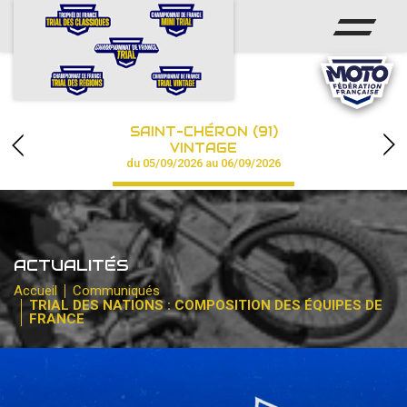
ACCUEIL
ACTUS
CALENDRIER
SAINT-CHÉRON (91)
CHAMPIONNAT
VINTAGE
du 05/09/2026 au 06/09/2026
RÉSULTATS
PHOTOS / VIDÉOS
ACTUALITÉS
PARTENAIRES
Accueil
Communiqués
TRIAL DES NATIONS : COMPOSITION DES ÉQUIPES DE
FRANCE