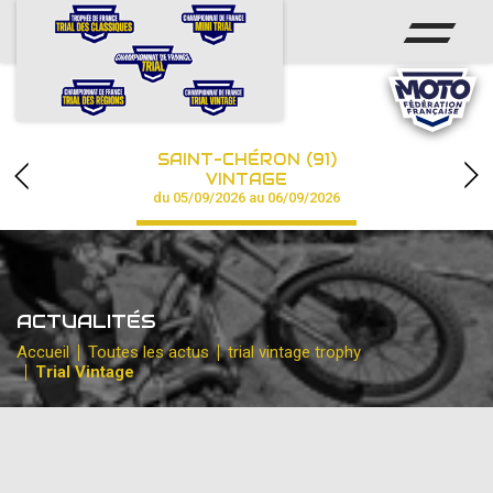
ACCUEIL
ACTUS
CALENDRIER
SAINT-CHÉRON (91)
CHAMPIONNAT
VINTAGE
du 05/09/2026 au 06/09/2026
RÉSULTATS
PHOTOS / VIDÉOS
ACTUALITÉS
PARTENAIRES
Accueil
Toutes les actus
trial vintage trophy
Trial Vintage