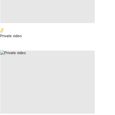
//
Private video