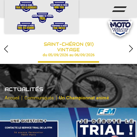
ACCUEIL
ACTUS
CALENDRIER
SAINT-CHÉRON (91)
CHAMPIONNAT
VINTAGE
du 05/09/2026 au 06/09/2026
RÉSULTATS
PHOTOS / VIDÉOS
ACTUALITÉS
PARTENAIRES
Accueil
Communiqués
Un Championnat animé