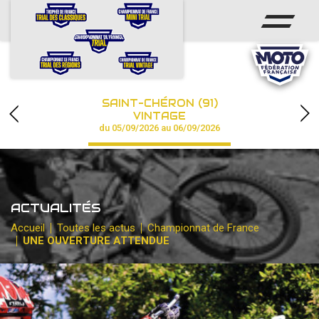
ACCUEIL
ACTUS
CALENDRIER
SAINT-CHÉRON (91)
CHAMPIONNAT
VINTAGE
du 05/09/2026 au 06/09/2026
RÉSULTATS
PHOTOS / VIDÉOS
ACTUALITÉS
PARTENAIRES
Accueil
Toutes les actus
Championnat de France
UNE OUVERTURE ATTENDUE