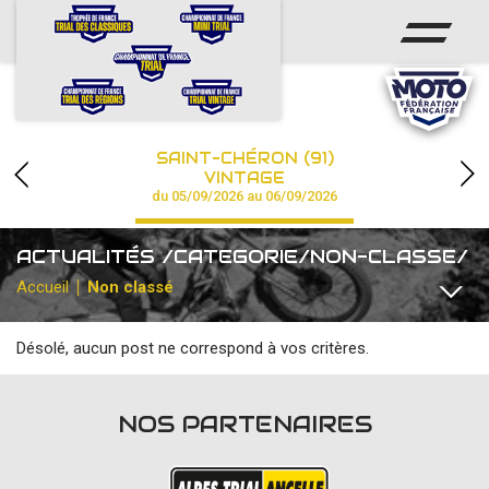
ACCUEIL
ACTUS
CALENDRIER
SAINT-CHÉRON (91)
CHAMPIONNAT
VINTAGE
du 05/09/2026 au 06/09/2026
RÉSULTATS
ACTUALITÉS /CATEGORIE/NON-CLASSE/
PHOTOS / VIDÉOS
Accueil
Non classé
PARTENAIRES
Désolé, aucun post ne correspond à vos critères.
TOUTES
CHAMPIONNAT DE FRANCE
CHAMPIONNAT DE FRA
NOS PARTENAIRES