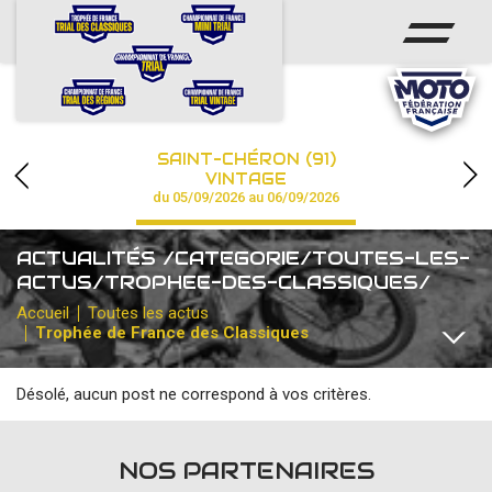
ACCUEIL
ACTUS
CALENDRIER
SAINT-CHÉRON (91)
CHAMPIONNAT
VINTAGE
du 05/09/2026 au 06/09/2026
RÉSULTATS
ACTUALITÉS /CATEGORIE/TOUTES-LES-
PHOTOS / VIDÉOS
ACTUS/TROPHEE-DES-CLASSIQUES/
Accueil
Toutes les actus
PARTENAIRES
Trophée de France des Classiques
Désolé, aucun post ne correspond à vos critères.
TOUTES
CHAMPIONNAT DE FRANCE
CHAMPIONNAT DE FRA
NOS PARTENAIRES