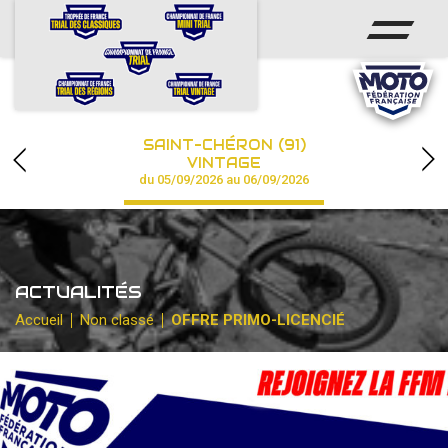
ACCUEIL
ACTUS
CALENDRIER
SAINT-CHÉRON (91)
CHAMPIONNAT
VINTAGE
du 05/09/2026 au 06/09/2026
RÉSULTATS
PHOTOS / VIDÉOS
ACTUALITÉS
PARTENAIRES
Accueil
Non classé
OFFRE PRIMO-LICENCIÉ