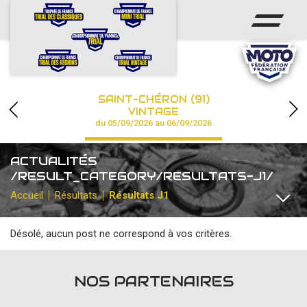
ACCUEIL
ACTUS
CALENDRIER
SAINT-CHÉRON (91)
CHAMPIONNAT
VINTAGE
du 05/09/2026 au 06/09/2026
RÉSULTATS
ACTUALITÉS
PHOTOS / VIDÉOS
/RESULT_CATEGORY/RESULTATS-J1/
Accueil
Résultats
Résultats J1
PARTENAIRES
Désolé, aucun post ne correspond à vos critères.
TOUTES
CHAMPIONNAT DE FRANCE
CHAMPIONNAT DE FRA
NOS PARTENAIRES