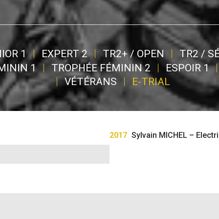
NIOR 1
EXPERT 2
TR2+ / OPEN
TR2 / S
MININ 1
TROPHÉE FÉMININ 2
ESPOIR 1
VÉTÉRANS
E-TRIAL
2017
Sylvain MICHEL – Electr