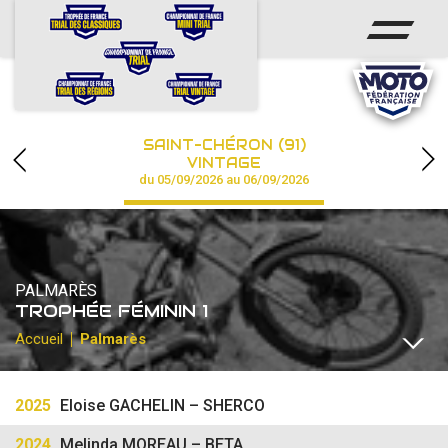
ACCUEIL
ACTUS
CALENDRIER
SAINT-CHÉRON (91)
CHAMPIONNAT
VINTAGE
du 05/09/2026 au 06/09/2026
RÉSULTATS
PHOTOS / VIDÉOS
PALMARÈS
PARTENAIRES
TROPHÉE FÉMININ 1
Accueil
Palmarès
ÉLITE / EXPERT
TR1 / SÉNIOR 1
EXPERT 2
TR2+ / OPEN
2025
Eloise GACHELIN – SHERCO
2024
Melinda MOREAU – BETA